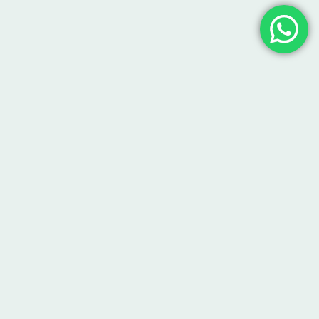
gorias
 Nós
 de Atuação
nciais