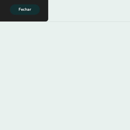
Fechar
mações de Contato
Cate
 3701-4780
Sobre
Áreas
99123-1723
Difere