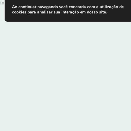
também participará da ação.
Ao continuar navegando você concorda com a utilização de
cookies para analisar sua interação em nosso site.
Infor
(16)
(16) 